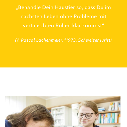
„Behandle Dein Haustier so, dass Du im
nächsten Leben ohne Probleme mit
vertauschten Rollen klar kommst“
(© Pascal Lachenmeier, *1973, Schweizer Jurist)