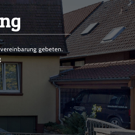
ung
vereinbarung gebeten.
g